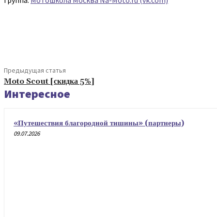
Группа:
Мотошкола Москва Na-Moto.ru (vk.com)
Поделиться
Предыдущая статья
Moto Scout [скидка 5%]
Интересное
«Путешествия благородной тишины» (партнеры)
09.07.2026