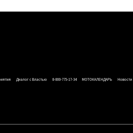
риятия
Диалог с Властью
8-800-775-17-34
МОТОКАЛЕНДАРЬ
Новости
СИЯ
АНЫ
 «МОТОРОССИЯ»
НАШИ МЕРОПРИЯТИЯ
ДИАЛОГ С