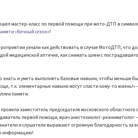
Поделиться
рошёл мастер-класс по первой помощи при мото-ДТП в симво
амяти «Вечный сезон»
!
роприятии узнали как действовать в случае МотоДТП, что д
дой медицинской аптечке, как снимать шлем с пострадавшего
о знать и уметь выполнять базовые навыки, чтобы меньше б
още, т.к. элементарные навыки могут спасти кому-то жизнь!» 
аллеи памяти.
 провела заместитель председателя московского областного 
даватель первой помощи, врач анестезиолог-реаниматолог 
ранители и слушатели выражают огромную благодарность за е
ую информацию!