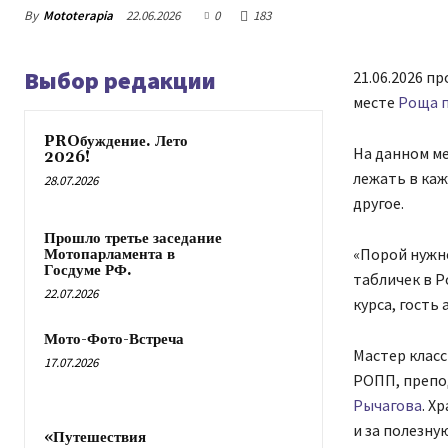
By
Mototerapia
22.06.2026
0
183
Выбор редакции
21.06.2026 п
месте
Роща п
PROбуждение. Лето
На данном ме
2026!
лежать в каж
28.07.2026
другое.
Прошло третье заседание
«Порой нужн
Мотопарламента в
Госдуме РФ.
табличек в Р
22.07.2026
курса, гость 
Мото-Фото-Встреча
Мастер класс
17.07.2026
РОПП, препо
Рычагова
. Х
и за полезн
«Путешествия