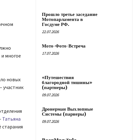
Прошло третье заседание
Мотопарламента в
личном
Госдуме РФ.
22.07.2026
Мото-Фото-Встреча
олжно
17.07.2026
 и многое
«Путешествия
ыло новых
благородной тишины»
— участник
(партнеры)
09.07.2026
Дронерман Выхлопные
отделения
Системы (парнеры)
—
Татьяна
09.07.2026
ё старания