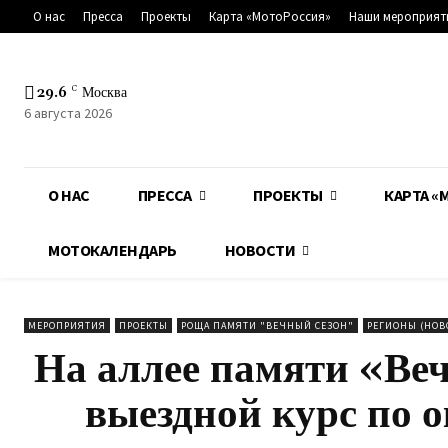
О нас
Пресса
Проекты
Карта «МотоРоссия»
Наши мероприят
29.6
C
Москва
6 августа 2026
О НАС
ПРЕССА
ПРОЕКТЫ
КАРТА «
МОТОКАЛЕНДАРЬ
НОВОСТИ
МЕРОПРИЯТИЯ
ПРОЕКТЫ
РОЩА ПАМЯТИ "ВЕЧНЫЙ СЕЗОН"
РЕГИОНЫ (НОВ
На аллее памяти «Ве
выездной курс по 