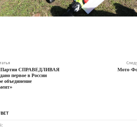
ться
татья
След
и Партии СПРАВЕДЛИВАЯ
Мото-Фо
ано первое в России
е объединение
мент»
ТВЕТ