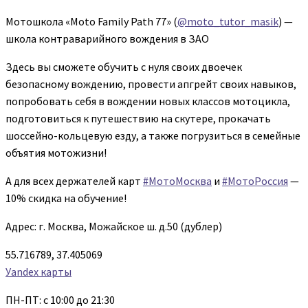
Мотошкола «Moto Family Path 77» (
@moto_tutor_masik
) —
школа контраварийного вождения в ЗАО
Здесь вы сможете обучить с нуля своих двоечек
безопасному вождению, провести апгрейт своих навыков,
попробовать себя в вождении новых классов мотоцикла,
подготовиться к путешествию на скутере, прокачать
шоссейно-кольцевую езду, а также погрузиться в семейные
объятия мотожизни!
А для всех держателей карт
#МотоМосква
и
#МотоРоссия
—
10% скидка на обучение!
Адрес: г. Москва, Можайское ш. д.50 (дублер)
55.716789, 37.405069
Уandex карты
ПН-ПТ: с 10:00 до 21:30