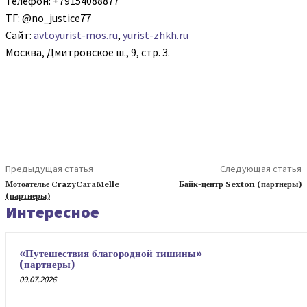
Телефон: +79154088877
ТГ: @no_justice77
Сайт:
avtoyurist-mos.ru
,
yurist-zhkh.ru
Москва, Дмитровское ш., 9, стр. 3.
Предыдущая статья
Следующая статья
Мотоателье CrazyCaraMelle
Байк-центр Sexton (партнеры)
(партнеры)
Интересное
«Путешествия благородной тишины»
(партнеры)
09.07.2026