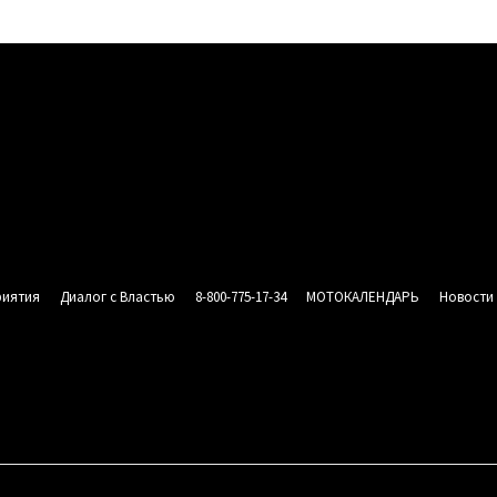
риятия
Диалог с Властью
8-800-775-17-34
МОТОКАЛЕНДАРЬ
Новости
СИЯ
АНЫ
 «МОТОРОССИЯ»
НАШИ МЕРОПРИЯТИЯ
ДИАЛОГ С