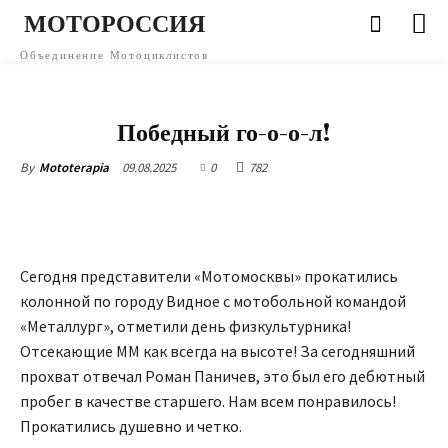
МОТОРОССИЯ
Объединение Мотоциклистов
МЕРОПРИЯТИЯ
РЕГИОНЫ (НОВОСТИ)
МОСКОВСКАЯ ОБЛАСТЬ
ЭТО ИНТЕРЕСНО
Победный го-о-о-л!
09.08.2025
0
782
By
Mototerapia
Сегодня представители «Мотомосквы» прокатились
колонной по городу Видное с мотобольной командой
«Металлург», отметили день физкультурника!
Отсекающие ММ как всегда на высоте! За сегодняшний
прохват отвечал Роман Паничев, это был его дебютный
пробег в качестве старшего. Нам всем понравилось!
Прокатились душевно и четко.