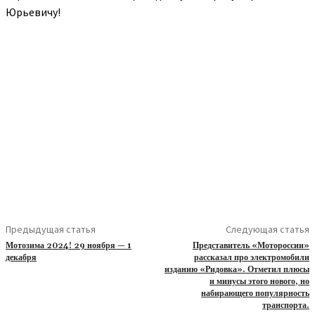
Юрьевичу!
Предыдущая статья
Следующая статья
Мотозима 2024! 29 ноября — 1
Представитель «Мотороссии»
декабря
рассказал про электромобили
изданию «Ридовка». Отметил плюсы
и минусы этого нового, но
набирающего популярность
транспорта.