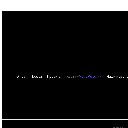
войти в систему
Добро пожаловать! Войдите в свою учётную запись
Ваше имя пользователя
Ваш пароль
Забыли пароль? получить помощь
Восстановление пароля
Восстановите свой пароль
Ваш адрес электронной почты
Пароль будет выслан Вам по электронной почте.
О нас
Пресса
Проекты
Карта «МотоРоссия»
Наши мероп
МОТОРОС
20.2
C
Москва
8 августа 2026
ОБЪЕДИНЕНИЕ МОТОЦИКЛИСТОВ СТР
О НАС
ПРЕССА
ПРОЕКТЫ
КАРТА