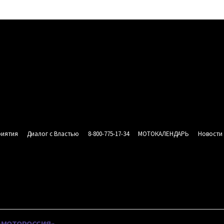
риятия
Диалог с Властью
8-800-775-17-34
МОТОКАЛЕНДАРЬ
Новости
СИЯ
АНЫ
 «МОТОРОССИЯ»
НАШИ МЕРОПРИЯТИЯ
ДИАЛОГ С