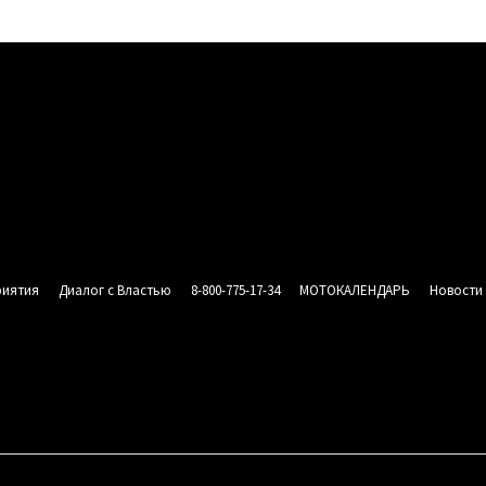
риятия
Диалог с Властью
8-800-775-17-34
МОТОКАЛЕНДАРЬ
Новости
СИЯ
АНЫ
 «МОТОРОССИЯ»
НАШИ МЕРОПРИЯТИЯ
ДИАЛОГ С