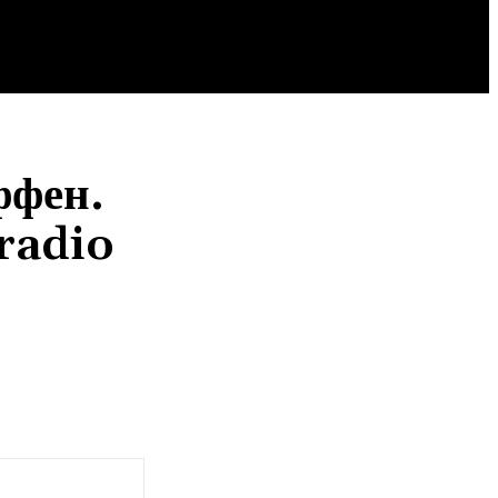
НОВОСТИ
ффен.
radio