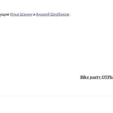
дущие
Илья Шанин
и
Андрей Щербаков
.
Bike party ОТРЫ