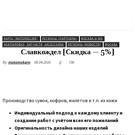
МОТОРОССИЯ
Объединение Мотоциклистов
КАРТА "МОТОРОССИЯ"
РЕГИОНЫ (ПАРТНЕРЫ)
МОСКВА И МО
ЭКИПИРОВКА, ЗАПЧАСТИ, АКСЕССУАРЫ
РЕГИОНЫ (НОВОСТИ)
МОСКВА
Славкождел [Скидка — 5%]
06.04.2016
0
738
By
motomskpro
Производство сумок, кофров, жилетов и т.п. из кожи
Индивидуальный подход к каждому клиенту и
создание работ с учётом всех его пожеланий
Оригинальность дизайна наших изделий