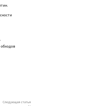
итин.
асности
Ф
о обходов
Следующая статья