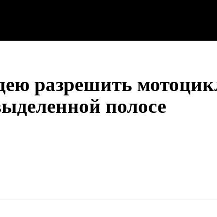
дею разрешить мотоцик
выделенной полосе
Поделиться