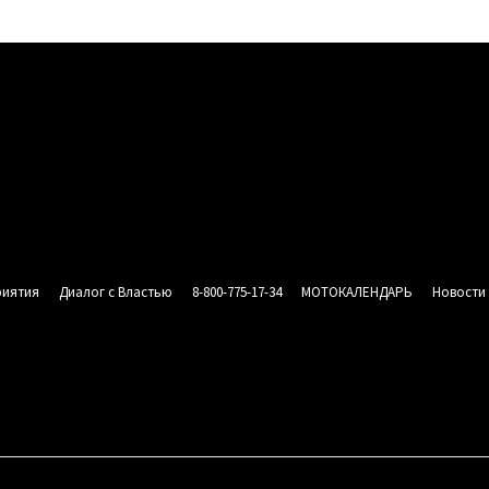
риятия
Диалог с Властью
8-800-775-17-34
МОТОКАЛЕНДАРЬ
Новости
СИЯ
АНЫ
 «МОТОРОССИЯ»
НАШИ МЕРОПРИЯТИЯ
ДИАЛОГ С